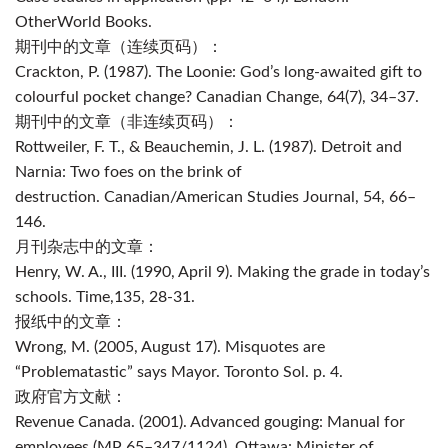
OtherWorld Books.
期刊中的文章（连续页码）：
Crackton, P. (1987). The Loonie: God’s long-awaited gift to
colourful pocket change?
Canadian Change, 64
(7), 34–37.
期刊中的文章（非连续页码）：
Rottweiler, F. T., & Beauchemin, J. L. (1987). Detroit and
Narnia: Two foes on the brink of
destruction.
Canadian/American Studies Journal, 54
, 66–
146.
月刊杂志中的文章：
Henry, W. A., III. (1990, April 9). Making the grade in today’s
schools.
Time,
135
, 28-31.
报纸中的文章：
Wrong, M. (2005, August 17). Misquotes are
“Problematastic” says Mayor. Toronto Sol. p. 4.
政府官方文献：
Revenue Canada. (2001). Advanced gouging: Manual for
employees (MP 65–347/1124). Ottawa: Minister of