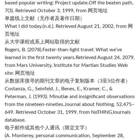
based popular writing: Project update.
Off the beaten path,
7
(3). Retrieved October 3, 1999, from 网页地址
单篇线上文献（无作者及著作日期）
What I did today.
(n.d.). Retrieved August 21, 2002, from 网
页地址
从大学课程或系上网站取得的文献
Rogers, B. (2078).Faster-than-light travel: What we’ve
learned in the first twenty years.Retrieved August 24, 2079,
from Mars University, Institute for Martian Studies Web
site: 网页地址
从数据库搜寻的期刊文章的电子复制版本（3至5位作者）
Costanza, G., Seinfeld, J., Benes, E.,
Kramer
, C., &
Peterman, J. (1993). Minutiæ and insignificant observations
from the nineteen-nineties.
Journal about Nothing, 52,
475–
649. Retrieved October 31, 1999, from NoTHINGJournals
database.
电子邮件
或其他个人通讯（限定文字）
(A. Monterey, personal communication, September 28,