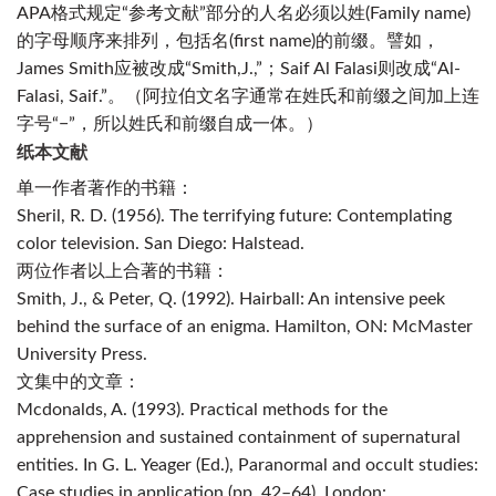
APA格式规定“参考文献”部分的人名必须以
姓(Family name)
的字母顺序来排列，包括名(first name)的前缀。譬如，
James Smith应被改成“Smith,J.,”；Saif Al Falasi则改成“Al-
Falasi, Saif.”。（
阿拉伯文
名字通常在姓氏和前缀之间加上
连
字号
“−”，所
以姓
氏和前缀自成一体。）
纸本文献
单一作者著作的书籍：
Sheril, R. D. (1956).
The terrifying future: Contemplating
color television
. San Diego: Halstead.
两位作者以上合著的书籍：
Smith, J., & Peter, Q. (1992).
Hairball: An intensive peek
behind the surface of an enigma.
Hamilton, ON: McMaster
University Press.
文集中的文章：
Mcdonalds
, A. (1993). Practical methods for the
apprehension and sustained containment of supernatural
entities. In G. L. Yeager (Ed.),
Paranormal and occult studies:
Case studies in application
(pp. 42–64). London: