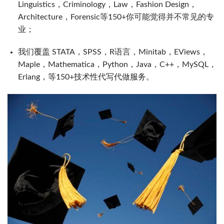
Linguistics，Criminology，Law，Fashion Design，
Architecture，Forensic等150+你可能觉得并不常见的专
业；
我们覆盖 STATA，SPSS，R语言，Minitab，EViews，
Maple，Mathematica，Python，Java，C++，MySQL，
Erlang，等150+技术性代写代做服务。