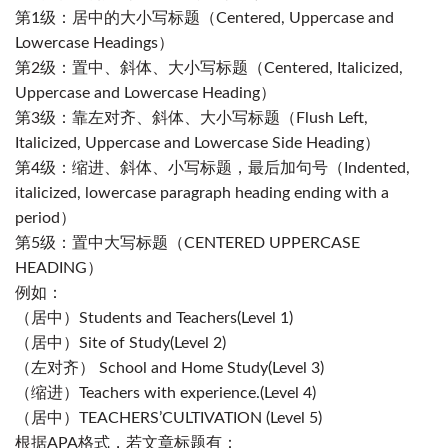
第1级
：居中的大小写标题（Centered, Uppercase and
Lowercase Headings）
第2级：置中、
斜体
、大小写标题（Centered, Italicized,
Uppercase and Lowercase Heading）
第3级：靠左对齐、斜体、大小写标题（Flush
Left
,
Italicized, Uppercase and Lowercase Side Heading）
第4级：缩进、斜体、
小写
标题，最后加句号（Indented,
italicized,
lowercase
paragraph heading ending with a
period）
第5级：置中大写标题（CENTERED UPPERCASE
HEADING）
例如：
（居中）
Students and Teachers(Level 1)
（居中）
Site of Study(Level 2)
（左对齐）
School and Home Study(Level 3)
（缩进）
Teachers with experience
.
(Level 4)
（居中）TEACHERS’CULTIVATION (
Level 5
)
根据APA格式，若文章标题有：