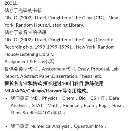
2001).
储存于光碟的书籍
Nix, G. (2002). Lirael, Daughter of the Clayr [CD]。
New
York
: Random House/Listening Library.
储存于
录音带
的书籍
Nix, G. (2002). Lirael, Daughter of the Clayr [Cassette
Recording No. 1999-1999-1999]。New York: Random
House/Listening Library.
Assignment &
Essay代写
提供各类型代写，
Assignment代写
, Essay, Proposal, Lab
Report, Abstract Paper,Dissertation, Thesis, etc.
擅长各专业和格式 擅长超过100门科目,熟练使用
MLA/APA/Chicago/Harvard等引用格式。
我们覆盖 ME，Physics，Chem，Bio，CS / IT，Data
Analysis，STAT，Math，Finance，Econ，Engl，Busi，
Films Studies等100+学科；
我们覆盖 Numerical Analysis，Quantum Info，