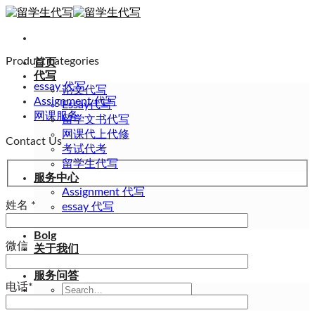
Skip
to
content
Product categories
首页
代写
essay 代写
论文代写
Assignment 代写
Essay代写
网课服务
留学文书代写
网课代上代修
Contact Us
考试代考
留学生代写
服务中心
Assignment 代写
姓名 *
essay 代写
网课服务
Bolg
微信
关于我们
联系我们
服务问答
电话*
Search
for: