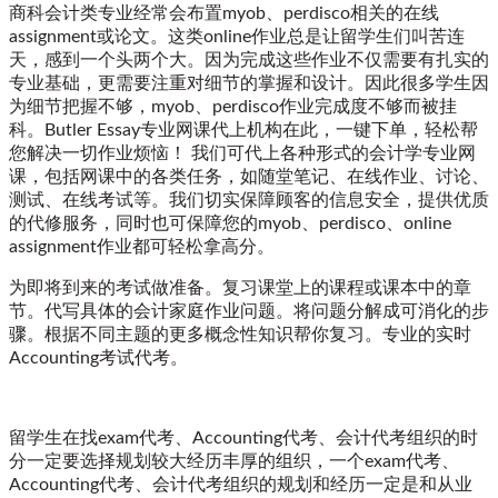
商科会计类专业经常会布置myob、perdisco相关的在线
assignment或论文。这类online作业总是让留学生们叫苦连
天，感到一个头两个大。因为完成这些作业不仅需要有扎实的
专业基础，更需要注重对细节的掌握和设计。因此很多学生因
为细节把握不够，myob、perdisco作业完成度不够而被挂
科。Butler Essay专业网课代上机构在此，一键下单，轻松帮
您解决一切作业烦恼！ 我们可代上各种形式的会计学专业网
课，包括网课中的各类任务，如随堂笔记、在线作业、讨论、
测试、在线考试等。我们切实保障顾客的信息安全，提供优质
的代修服务，同时也可保障您的myob、perdisco、online
assignment作业都可轻松拿高分。
为即将到来的考试做准备。复习课堂上的课程或课本中的章
节。代写具体的会计家庭作业问题。将问题分解成可消化的步
骤。根据不同主题的更多概念性知识帮你复习。专业的实时
Accounting考试代考。
留学生在找exam代考、Accounting代考、会计代考组织的时
分一定要选择规划较大经历丰厚的组织，一个exam代考、
Accounting代考、会计代考组织的规划和经历一定是和从业