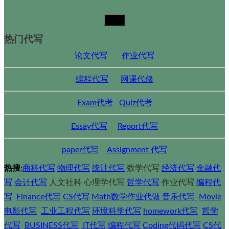
热门代写
论文代写
作业代写
编程代写
网课代修
Exam代考
Quiz代考
Essay代写
Report代写
paper代写
Assignment 代写
热搜:
商科代写
物理代写
统计代写
数学代写
经济代写
金融代
写
会计代写
人文社科 心理学代写
哲学代写
作业代写
编程代
写
Finance代写
CS代写
Math数学作业代做
音乐代写
Movie
电影代写
工业工程代写
环境科学代写
homework代写
哲学
代写
BUSINESS代写
IT代写
编程代写
Coding代码代写
CS代