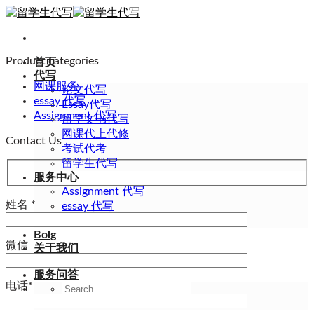
Skip
to
content
Product categories
首页
代写
网课服务
论文代写
essay 代写
Essay代写
Assignment 代写
留学文书代写
网课代上代修
Contact Us
考试代考
留学生代写
服务中心
Assignment 代写
姓名 *
essay 代写
网课服务
Bolg
微信
关于我们
联系我们
服务问答
电话*
Search
for: