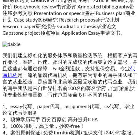
essay议论文 Creative writing 创造性写作 Article review文章
评价 Book/movie review书评影评 Annotated bibliography带
注释参考文献 Presentation or speech演讲 Business plan商业
计划 Case study案例研究 Research proposal研究计划
Research paper研究报告 Graduation thesis毕业论文
Capstone project顶点项目 Application Essay申请文书。
我们们建立标准化的服务体系和质量检测系统，根据客户的写
作要求，准确、迅速、及时的完成您的代写英文论文需求，并
且这些都有通过保障，Fail全额退款，支持担保交易。专业
代
写机构
是一流的靠谱代写机构，拥有最为专业的写手团队和丰
富的从业经验，是英国和北美地区最受欢迎的代写企业。我们
的写手团队是来自世界排名前100名的著名学府，他们的能力
和专业性毋庸置疑，写作范围涵盖多种不同的科目。
1、essay代写、paper代写、assignment代写、cs代写、毕业
论文代写等服务
2、硕博学历写手 百分百原创 高分提升GPA
3、100% 准时，高质量，抄袭-free！
4、案例原创保证+免费Turnitin检测+担保支付+24小时客服。