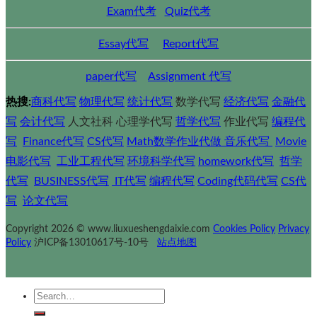
Exam代考
Quiz代考
Essay代写
Report代写
paper代写
Assignment 代写
热搜:
商科代写
物理代写
统计代写
数学代写
经济代写
金融代
写
会计代写
人文社科 心理学代写
哲学代写
作业代写
编程代
写
Finance代写
CS代写
Math数学作业代做
音乐代写
Movie
电影代写
工业工程代写
环境科学代写
homework代写
哲学
代写
BUSINESS代写
IT代写
编程代写
Coding代码代写
CS代
写
论文代写
Copyright 2026 © www.liuxueshengdaixie.com
Cookies Policy
Privacy
Policy
沪ICP备13010617号-10号
站点地图
Search
for: