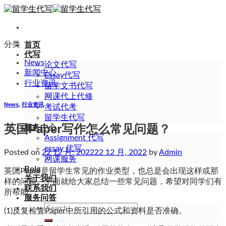
Skip
to
content
分类
首页
代写
News
论文代写
新闻中心
Essay代写
行业资讯
留学文书代写
网课代上代修
News
,
行业资讯
考试代考
留学生代写
英国Paper写作怎么常见问题？
服务中心
Assignment 代写
essay 代写
Posted on
22 12 月, 2022
22 12 月, 2022
by
Admin
网课服务
Bolg
英国Paper是留学生常见的作业类型，也总是会出现这样或那
关于我们
样的问题。下面就给大家总结一些常见问题，希望对同学们有
联系我们
所帮助。
服务问答
Search
(1)反复检査Paper中所引用的公式和资料是否准确。
for: