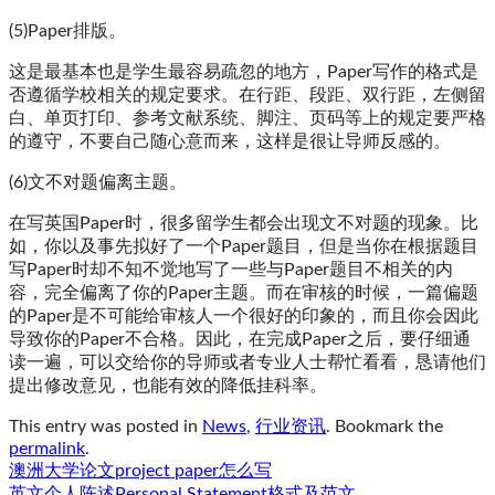
(5)Paper排版。
这是最基本也是学生最容易疏忽的地方，Paper写作的格式是
否遵循学校相关的规定要求。在行距、段距、双行距，左侧留
白、单页打印、参考文献系统、脚注、页码等上的规定要严格
的遵守，不要自己随心意而来，这样是很让导师反感的。
(6)文不对题偏离主题。
在写英国Paper时，很多留学生都会出现文不对题的现象。比
如，你以及事先拟好了一个Paper题目，但是当你在根据题目
写Paper时却不知不觉地写了一些与Paper题目不相关的内
容，完全偏离了你的Paper主题。而在审核的时候，一篇偏题
的Paper是不可能给审核人一个很好的印象的，而且你会因此
导致你的Paper不合格。因此，在完成Paper之后，要仔细通
读一遍，可以交给你的导师或者专业人士帮忙看看，恳请他们
提出修改意见，也能有效的降低挂科率。
This entry was posted in
News
,
行业资讯
. Bookmark the
permalink
.
澳洲大学论文project paper怎么写
英文个人陈述Personal Statement格式及范文