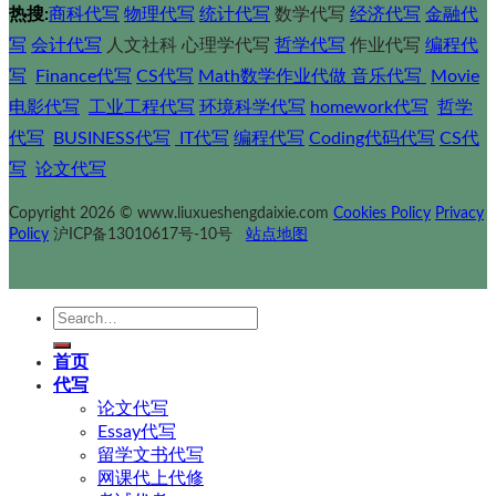
热搜:
商科代写
物理代写
统计代写
数学代写
经济代写
金融代
写
会计代写
人文社科 心理学代写
哲学代写
作业代写
编程代
写
Finance代写
CS代写
Math数学作业代做
音乐代写
Movie
电影代写
工业工程代写
环境科学代写
homework代写
哲学
代写
BUSINESS代写
IT代写
编程代写
Coding代码代写
CS代
写
论文代写
Copyright 2026 © www.liuxueshengdaixie.com
Cookies Policy
Privacy
Policy
沪ICP备13010617号-10号
站点地图
Search
for:
首页
代写
论文代写
Essay代写
留学文书代写
网课代上代修